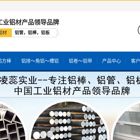
工业铝材产品领导品牌
铝材
铝管，铝棒，铝板
铝方棒
铝排～角铝～槽铝
铝卷～铝带
产品中心
客