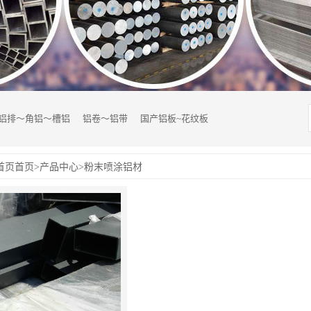
铝排～角铝～槽铝
铝卷～铝带
国产铝板~花纹板
首页
首页
>
产品中心
>
粉末喷涂铝材