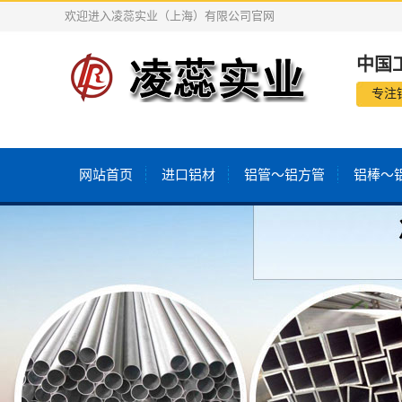
欢迎进入凌蕊实业（上海）有限公司官网
中国
专注
网站首页
进口铝材
铝管～铝方管
铝棒～