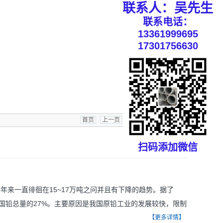
联系人：吴先生
联系电话：
13361999695
17301756630
首页
上一页
1
下一页
末页
扫码添加微信
年来一直徘徊在15~17万吨之问并且有下降的趋势。据了
年全国铅总量的27%。主要原因是我国原铅工业的发展较快，限制
缆铠装、管道、铅弹和铅板。只要将这些废铅收集起来送到再
【更多详情】