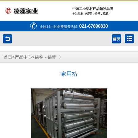
中国工业铝材产品领导品牌
专注铝材（
铝管，铝棒，铝板
）
021-67890830
全国24小时免费服务热线:
>
>
首页
产品中心
铝卷～铝带
家用箔