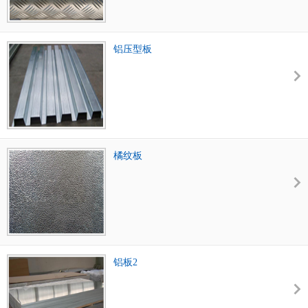
铝压型板
橘纹板
铝板2